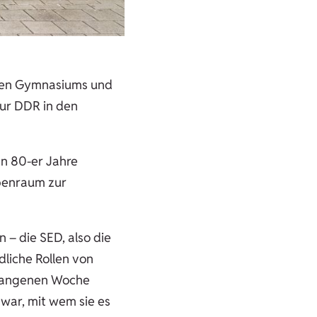
chen Gymnasiums und
zur DDR in den
en 80-er Jahre
obenraum zur
 – die SED, also die
edliche Rollen von
ergangenen Woche
 war, mit wem sie es