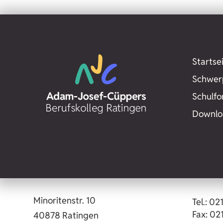
Startse
Schwer
Schulf
Downlo
Minoritenstr. 10
Tel.: 02
Fax: 021
40878 Ratingen