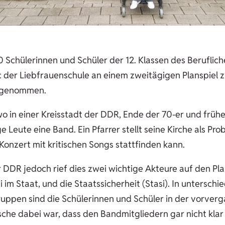
Schülerinnen und Schüler der 12. Klassen des Berufli
c der Liebfrauenschule an einem zweitägigen Planspiel 
lgenommen.
wo in einer Kreisstadt der DDR, Ende der 70-er und früh
 Leute eine Band. Ein Pfarrer stellt seine Kirche als Pr
Konzert mit kritischen Songs stattfinden kann.
r DDR jedoch rief dies zwei wichtige Akteure auf den Plan
i im Staat, und die Staatssicherheit (Stasi). In unterschi
Gruppen sind die Schülerinnen und Schüler in der vorv
sche dabei war, dass den Bandmitgliedern gar nicht klar