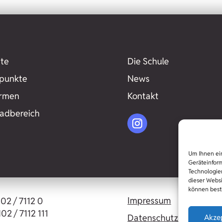
ite
Die Schule
punkte
News
ormen
Kontakt
adbereich
Um Ihnen ein
Geräteinform
Technologien
dieser Websi
können best
Impressum
102 / 7112 0
02 / 7112 111
Datenschutz
Akze